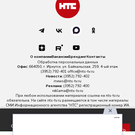
О компании
Вакансии
Брендинг
Контакты
Обработка персональных данных
Офис:
664050, г. Иркутск, ул. Байкальская, 259, 4-ый этаж
(3952) 792-401
office@nts-tv.ru
Новости:
(3952) 792-402
rnews@nts-tv.ru
Реклама:
(3952) 792-400
reklama@nts-tv.ru
При любом использовании материалов ссылка на
nts-tv.ru
обязательна. На сайте nts-tv.ru размещаются в том числе материалы
СМИ Информационного агентства "НТС" регистрационный номер ИА
№ ФС 77 - 88763 зарегистрировано Федеральной службой по
надзору в сфере связи, информационных технологий и массовых
Используя наш сайт, вы
коммуникаций.
соглашаетесь с правилами
Главный редактор ИА "НТС" Иштулкин Евгений Александрович
16+
Принять
обработки персональных