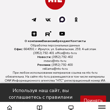
О компании
Вакансии
Брендинг
Контакты
Обработка персональных данных
Офис:
664050, г. Иркутск, ул. Байкальская, 259, 4-ый этаж
(3952) 792-401
office@nts-tv.ru
Новости:
(3952) 792-402
rnews@nts-tv.ru
Реклама:
(3952) 792-400
reklama@nts-tv.ru
При любом использовании материалов ссылка на
nts-tv.ru
обязательна. На сайте nts-tv.ru размещаются в том числе материалы
СМИ Информационного агентства "НТС" регистрационный номер ИА
№ ФС 77 - 88763 зарегистрировано Федеральной службой по
надзору в сфере связи, информационных технологий и массовых
Используя наш сайт, вы
коммуникаций.
соглашаетесь с правилами
Главный редактор ИА "НТС" Иштулкин Евгений Александрович
16+
Принять
обработки персональных