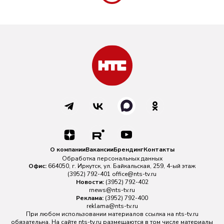
О компании
Вакансии
Брендинг
Контакты
Обработка персональных данных
Офис:
664050, г. Иркутск, ул. Байкальская, 259, 4-ый этаж
(3952) 792-401
office@nts-tv.ru
Новости:
(3952) 792-402
rnews@nts-tv.ru
Реклама:
(3952) 792-400
reklama@nts-tv.ru
При любом использовании материалов ссылка на
nts-tv.ru
обязательна. На сайте nts-tv.ru размещаются в том числе материалы