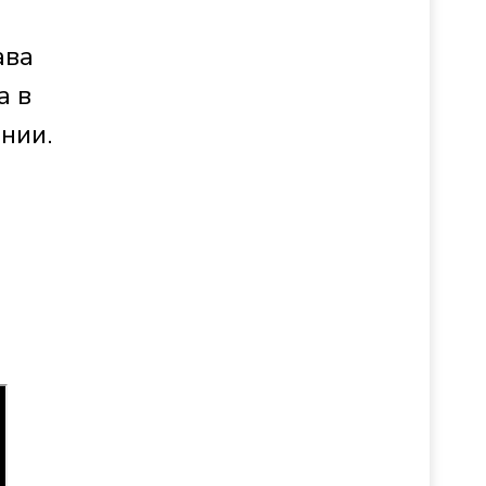
ава
а в
нии.