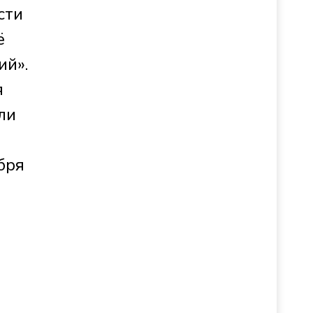
сти
ё
ий».
я
ли
бря