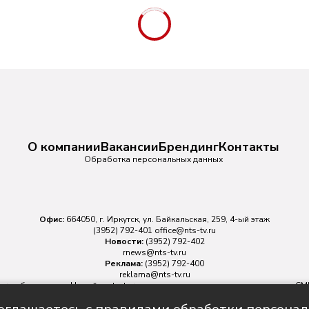
О компании
Вакансии
Брендинг
Контакты
Обработка персональных данных
Офис:
664050, г. Иркутск, ул. Байкальская, 259, 4-ый этаж
(3952) 792-401
office@nts-tv.ru
Новости:
(3952) 792-402
rnews@nts-tv.ru
Реклама:
(3952) 792-400
reklama@nts-tv.ru
v.ru
обязательна. На сайте nts-tv.ru размещаются в том числе материалы 
ровано Федеральной службой по надзору в сфере связи, информационных
Главный редактор ИА "НТС" Иштулкин Евгений Александрович
16+