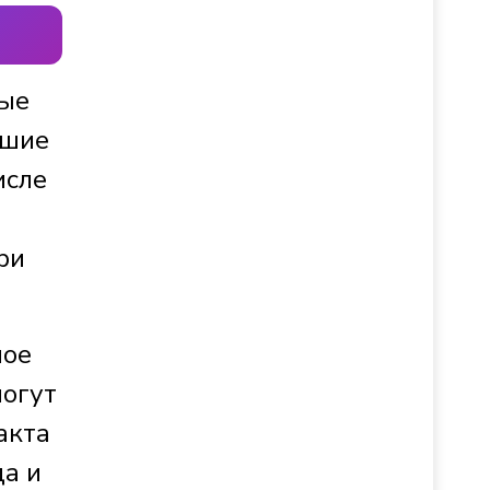
ные
вшие
исле
ри
ное
могут
акта
да и