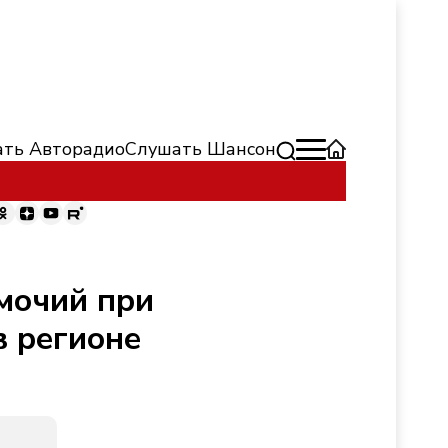
ть Авторадио
Слушать Шансон
мочий при
в регионе