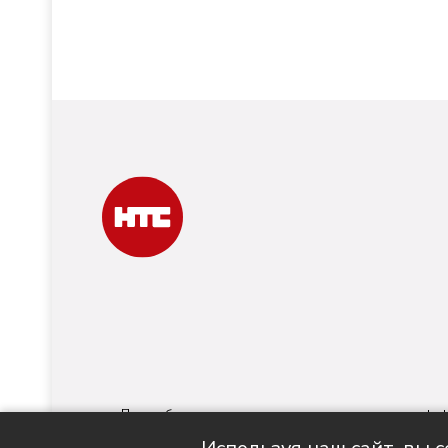
При любом использовании материалов ссылка на
nts-t
номер ИА № ФС 77 - 88763 зарегистри