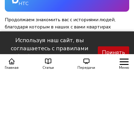
НТС
Продолжаем знакомить вас с историями людей,
благодаря которым в наших с вами квартирах
становится светлее и уютнее.
Используя наш сайт, вы
соглашаетесь с правилами
Принять
обработки персональных
данных.
Главная
Статьи
Передачи
Меню
Поделиться
0
0
Автор материала
Шинкарюк Юлия