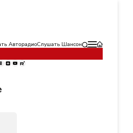
ть Авторадио
Слушать Шансон
е