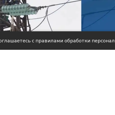
соглашаетесь с правилами обработки персона
але НТС
историями людей, благодаря которым в