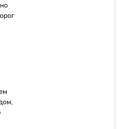
ано
орог
аем
дом,
е