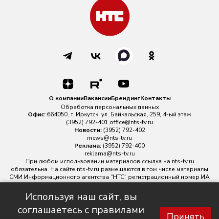
О компании
Вакансии
Брендинг
Контакты
Обработка персональных данных
Офис:
664050, г. Иркутск, ул. Байкальская, 259, 4-ый этаж
(3952) 792-401
office@nts-tv.ru
Новости:
(3952) 792-402
rnews@nts-tv.ru
Реклама:
(3952) 792-400
reklama@nts-tv.ru
При любом использовании материалов ссылка на
nts-tv.ru
обязательна. На сайте nts-tv.ru размещаются в том числе материалы
СМИ Информационного агентства "НТС" регистрационный номер ИА
№ ФС 77 - 88763 зарегистрировано Федеральной службой по
надзору в сфере связи, информационных технологий и массовых
Используя наш сайт, вы
коммуникаций.
соглашаетесь с правилами
Главный редактор ИА "НТС" Иштулкин Евгений Александрович
16+
Принять