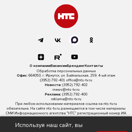
О компании
Вакансии
Брендинг
Контакты
Обработка персональных данных
Офис:
664050, г. Иркутск, ул. Байкальская, 259, 4-ый этаж
(3952) 792-401
office@nts-tv.ru
Новости:
(3952) 792-402
rnews@nts-tv.ru
Реклама:
(3952) 792-400
reklama@nts-tv.ru
При любом использовании материалов ссылка на
nts-tv.ru
обязательна. На сайте nts-tv.ru размещаются в том числе материалы
СМИ Информационного агентства "НТС" регистрационный номер ИА
№ ФС 77 - 88763 зарегистрировано Федеральной службой по
надзору в сфере связи, информационных технологий и массовых
Используя наш сайт, вы
коммуникаций.