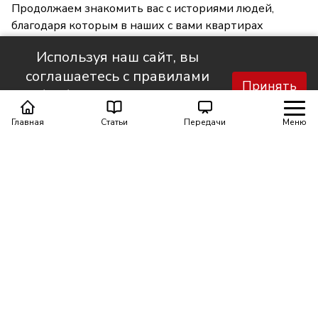
Продолжаем знакомить вас с историями людей,
благодаря которым в наших с вами квартирах
становится светлее и уютнее.
Используя наш сайт, вы
соглашаетесь с правилами
Принять
обработки персональных
данных.
Главная
Статьи
Передачи
Меню
Поделиться
0
0
Автор материала
Шинкарюк Юлия