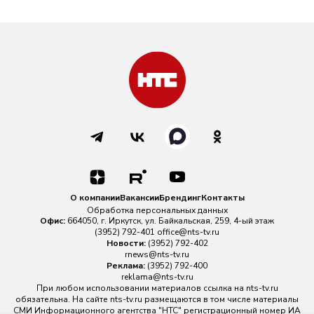
О компании
Вакансии
Брендинг
Контакты
Обработка персональных данных
Офис:
664050, г. Иркутск, ул. Байкальская, 259, 4-ый этаж
(3952) 792-401
office@nts-tv.ru
Новости:
(3952) 792-402
rnews@nts-tv.ru
Реклама:
(3952) 792-400
reklama@nts-tv.ru
При любом использовании материалов ссылка на
nts-tv.ru
обязательна. На сайте nts-tv.ru размещаются в том числе материалы
СМИ Информационного агентства "НТС" регистрационный номер ИА