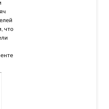
и
яч
елей
, что
ели
менте