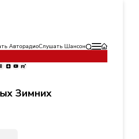
ть Авторадио
Слушать Шансон
ных Зимних