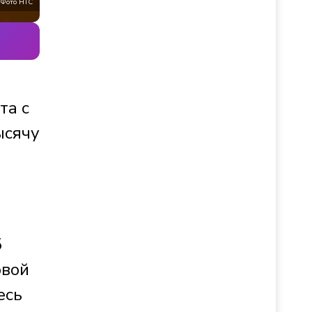
Фото НТС
та с
ысячу
5
овой
есь