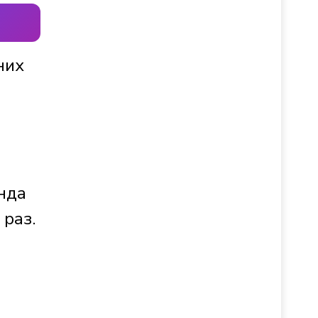
них
анда
 раз.