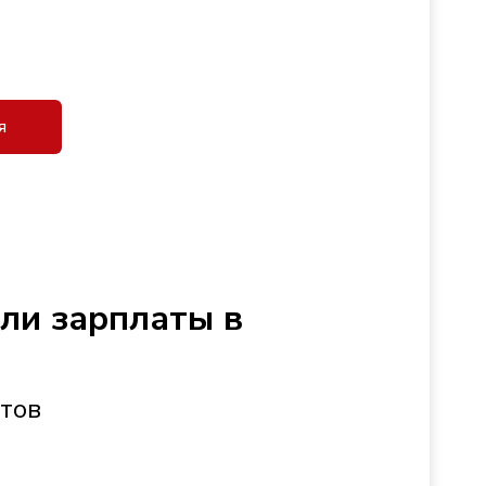
я
сли зарплаты в
стов