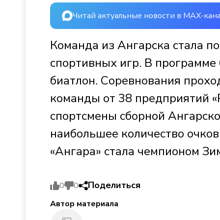
Читай актуальные новости в MAX-кан
Команда из Ангарска стала 
спортивных игр. В программе
биатлон. Соревнования прохо
команды от 38 предприятий «Р
спортсмены сборной Ангарск
наибольшее количество очков 
«Ангара» стала чемпионом Зим
Поделиться
0
0
Автор материала