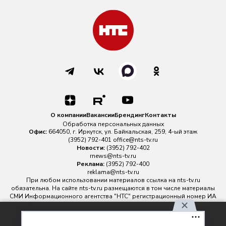
О компании
Вакансии
Брендинг
Контакты
Обработка персональных данных
Офис:
664050, г. Иркутск, ул. Байкальская, 259, 4-ый этаж
(3952) 792-401
office@nts-tv.ru
Новости:
(3952) 792-402
rnews@nts-tv.ru
Реклама:
(3952) 792-400
reklama@nts-tv.ru
При любом использовании материалов ссылка на
nts-tv.ru
обязательна. На сайте nts-tv.ru размещаются в том числе материалы
СМИ Информационного агентства "НТС" регистрационный номер ИА
№ ФС 77 - 88763 зарегистрировано Федеральной службой по
надзору в сфере связи, информационных технологий и массовых
Используя наш сайт, вы
коммуникаций.