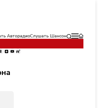
ть Авторадио
Слушать Шансон
она