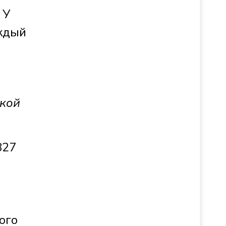
 У
аждый
ской
827
ого