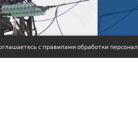
соглашаетесь с правилами обработки персона
але НТС
историями людей, благодаря которым в