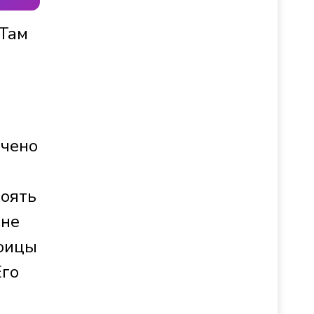
 Там
ачено
тоять
 не
роицы
Его