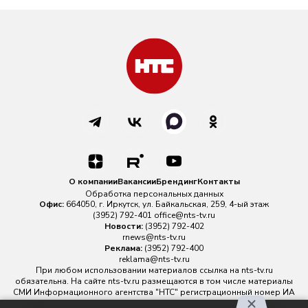
О компании
Вакансии
Брендинг
Контакты
Обработка персональных данных
Офис:
664050, г. Иркутск, ул. Байкальская, 259, 4-ый этаж
(3952) 792-401
office@nts-tv.ru
Новости:
(3952) 792-402
rnews@nts-tv.ru
Реклама:
(3952) 792-400
reklama@nts-tv.ru
При любом использовании материалов ссылка на
nts-tv.ru
обязательна. На сайте nts-tv.ru размещаются в том числе материалы
СМИ Информационного агентства "НТС" регистрационный номер ИА
№ ФС 77 - 88763 зарегистрировано Федеральной службой по