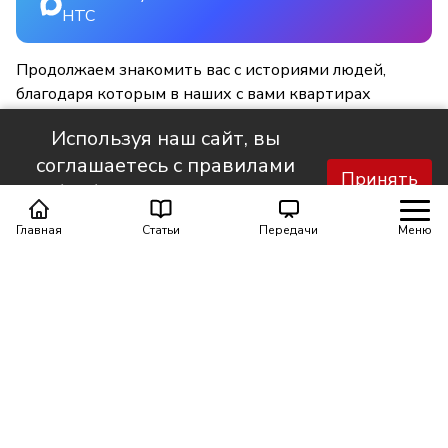
НТС
Продолжаем знакомить вас с историями людей,
благодаря которым в наших с вами квартирах
становится светлее и уютнее.
Используя наш сайт, вы
соглашаетесь с правилами
Принять
обработки персональных
данных.
Главная
Статьи
Передачи
Меню
Поделиться
0
0
Автор материала