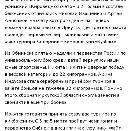
уфимский «Кировец» со счётом 3:2. Голами в составе
бело-синих отличились Николай Иващенко и Артём
Анисимов, на счету которого два мяча. Теперь
команда возвращается в Иркутск, где третьего марта
проведёт первый четвертьфинальный матч плей-
офф турнира. Соперник – кемеровский «Кузбасс».
Из Обнинска с пятью медалями первенства России по
универсальному бою среди детей вернулись наши
юные спортсмены. Никита Никитин одержал победу
в весовой категории до 22 килограммов. Арина
Индусова стала серебряным призёром турнира в
зачёте бойцов не тяжелее 32 килограммов. Помимо
этого, сборная Иркутской области смогла занести в
свой актив ещё три бронзы.
Иркутск готовится принять сразу два турнира по
кикбоксингу. С 3 по 5 марта пройдут чемпионат и
первенство Сибири в дисциплинах «лоу-кик», «лайт-