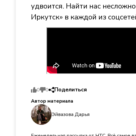
удвоится. Найти нас несложно
Иркутск» в каждой из соцсете
Поделиться
0
0
Автор материала
Эйвазова Дарья
Еженедельная рассылка от НТС. Всё самое в