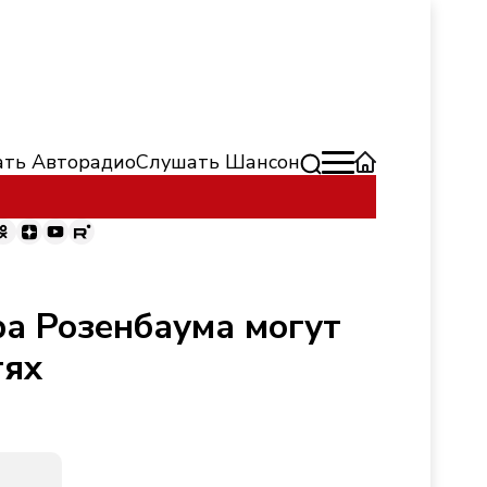
ть Авторадио
Слушать Шансон
ра Розенбаума могут
тях