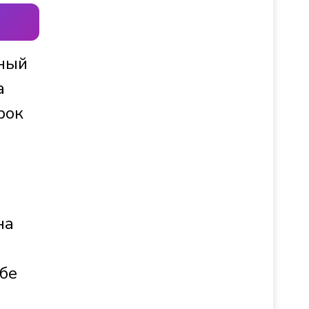
тный
а
рок
на
обе