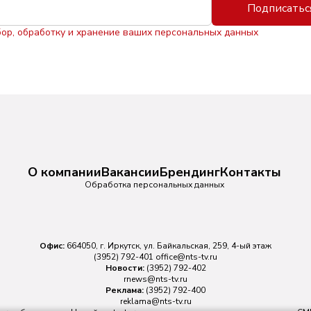
Подписатьс
бор, обработку и хранение ваших персональных данных
О компании
Вакансии
Брендинг
Контакты
Обработка персональных данных
Офис:
664050, г. Иркутск, ул. Байкальская, 259, 4-ый этаж
(3952) 792-401
office@nts-tv.ru
Новости:
(3952) 792-402
rnews@nts-tv.ru
Реклама:
(3952) 792-400
reklama@nts-tv.ru