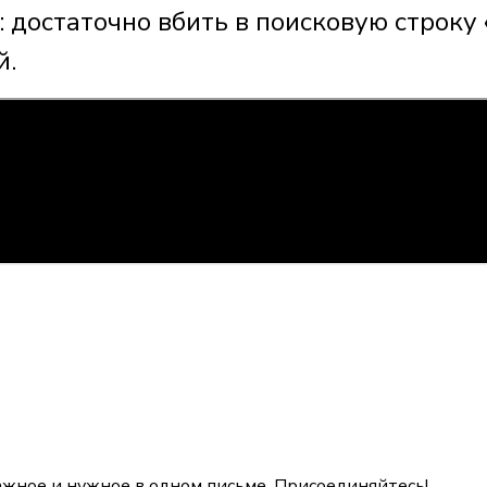
: достаточно вбить в поисковую строку
й.
ажное и нужное в одном письме. Присоединяйтесь!