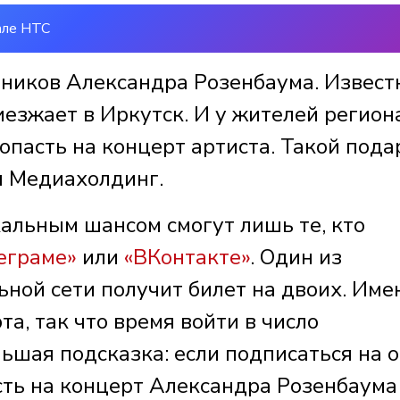
але НТС
нников Александра Розенбаума. Извес
езжает в Иркутск. И у жителей регион
опасть на концерт артиста. Такой пода
ш Медиахолдинг.
кальным шансом смогут лишь те, кто
еграме»
или
«ВКонтакте»
. Один из
ной сети получит билет на двоих. Име
а, так что время войти в число
ьшая подсказка: если подписаться на 
сть на концерт Александра Розенбаума