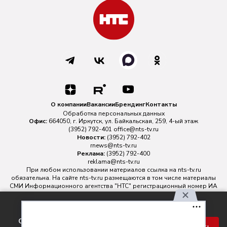
О компании
Вакансии
Брендинг
Контакты
Обработка персональных данных
Офис:
664050, г. Иркутск, ул. Байкальская, 259, 4-ый этаж
(3952) 792-401
office@nts-tv.ru
Новости:
(3952) 792-402
rnews@nts-tv.ru
Реклама:
(3952) 792-400
reklama@nts-tv.ru
При любом использовании материалов ссылка на
nts-tv.ru
обязательна. На сайте nts-tv.ru размещаются в том числе материалы
СМИ Информационного агентства "НТС" регистрационный номер ИА
№ ФС 77 - 88763 зарегистрировано Федеральной службой по
надзору в сфере связи, информационных технологий и массовых
Используя наш сайт, вы
коммуникаций.
соглашаетесь с правилами
Главный редактор ИА "НТС" Иштулкин Евгений Александрович
16+