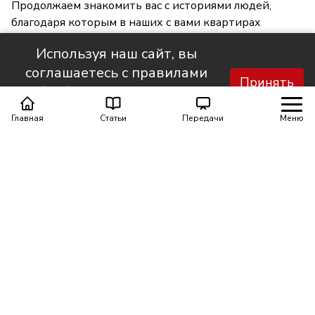
Продолжаем знакомить вас с историями людей,
благодаря которым в наших с вами квартирах
становится светлее и уютнее.
Используя наш сайт, вы
соглашаетесь с правилами
Принять
обработки персональных
данных.
Главная
Статьи
Передачи
Меню
Поделиться
0
0
Автор материала
Шинкарюк Юлия