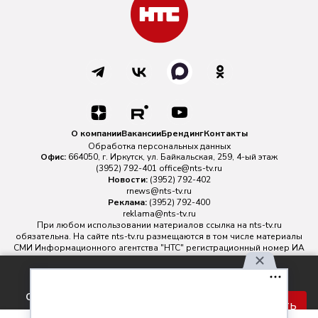
О компании
Вакансии
Брендинг
Контакты
Обработка персональных данных
Офис:
664050, г. Иркутск, ул. Байкальская, 259, 4-ый этаж
(3952) 792-401
office@nts-tv.ru
Новости:
(3952) 792-402
rnews@nts-tv.ru
Реклама:
(3952) 792-400
reklama@nts-tv.ru
При любом использовании материалов ссылка на
nts-tv.ru
обязательна. На сайте nts-tv.ru размещаются в том числе материалы
СМИ Информационного агентства "НТС" регистрационный номер ИА
№ ФС 77 - 88763 зарегистрировано Федеральной службой по
надзору в сфере связи, информационных технологий и массовых
Используя наш сайт, вы
коммуникаций.
соглашаетесь с правилами
Главный редактор ИА "НТС" Иштулкин Евгений Александрович
16+
Принять
обработки персональных