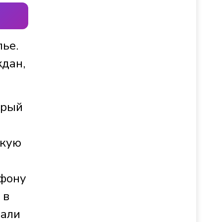
ье.
ждан,
орый
акую
ефону
 в
зали