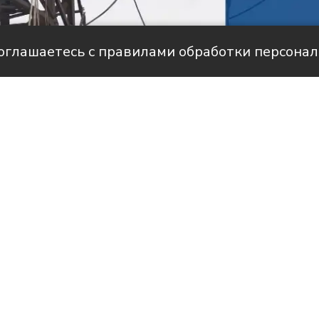
соглашаетесь с правилами обработки персона
але НТС
историями людей, благодаря которым в
вится светлее и уютнее.