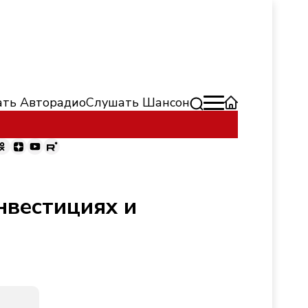
ть Авторадио
Слушать Шансон
нвестициях и