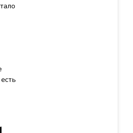
тало
е
 есть