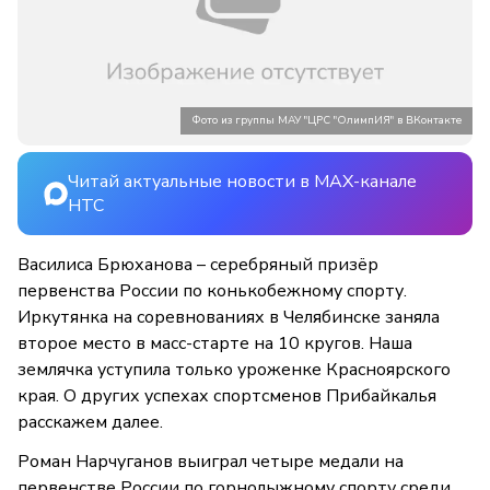
Фото из группы МАУ "ЦРС "ОлимпИЯ" в ВКонтакте
Читай актуальные новости в MAX-канале
НТС
Василиса Брюханова – серебряный призёр
первенства России по конькобежному спорту.
Иркутянка на соревнованиях в Челябинске заняла
второе место в масс-старте на 10 кругов. Наша
землячка уступила только уроженке Красноярского
края. О других успехах спортсменов Прибайкалья
расскажем далее.
Роман Нарчуганов выиграл четыре медали на
первенстве России по горнолыжному спорту среди