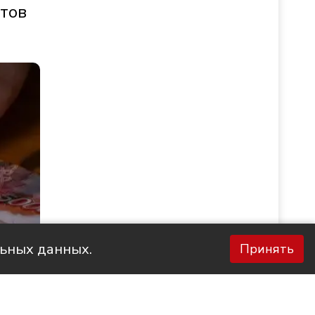
стов
льных данных.
Принять