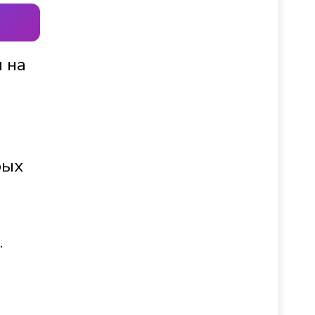
 на
рых
.