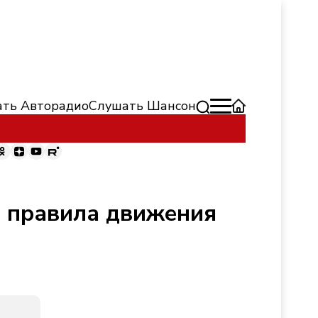
ть Авторадио
Слушать Шансон
т правила движения