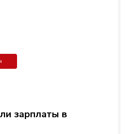
я
сли зарплаты в