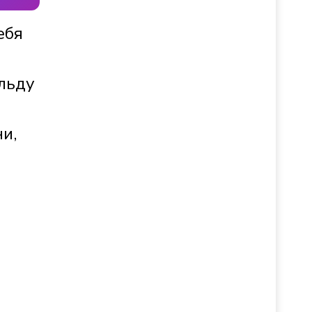
ебя
льду
и,