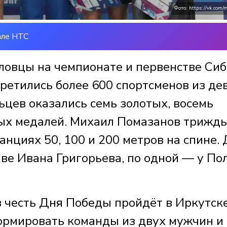
Фото: https://vk.com/m
але НТС
ловцы на чемпионате и первенстве Си
третились более 600 спортсменов из де
ьцев оказались семь золотых, восемь
вых медалей. Михаил Помазанов трижд
нциях 50, 100 и 200 метров на спине. 
ве Ивана Григорьева, по одной — у По
в честь Дня Победы пройдёт в Иркутск
ормировать команды из двух мужчин и