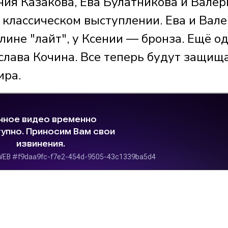
ния Казакова, Ева Булатникова и Валер
 классическом выступлении. Ева и Вал
лине "лайт", у Ксении — бронза. Ещё о
ослава Кочина. Все теперь будут защищ
ира.