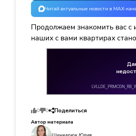
Читай актуальные новости в MAX-кан
Продолжаем знакомить вас с 
наших с вами квартирах стано
Поделиться
0
0
Автор материала
Шинкарюк Юлия