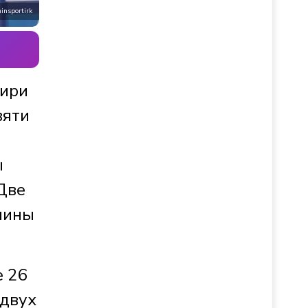
insportirk
бири
вяти
ы
Две
лины
е 26
 двух