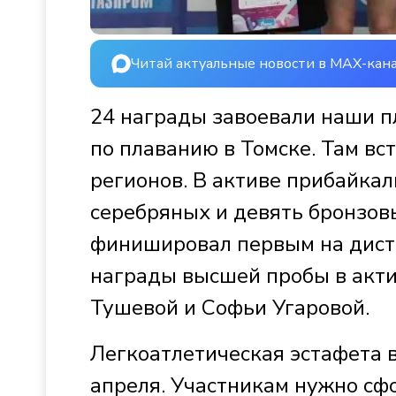
Читай актуальные новости в MAX-кан
24 награды завоевали наши п
по плаванию в Томске. Там вс
регионов. В активе прибайкал
серебряных и девять бронзо
финишировал первым на диста
награды высшей пробы в акти
Тушевой и Софьи Угаровой.
Легкоатлетическая эстафета 
апреля. Участникам нужно сф