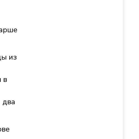
м
тарше
цы из
 в
 два
ове