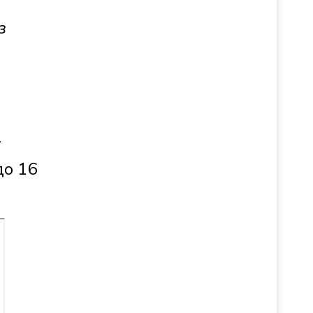
з
у
до 16