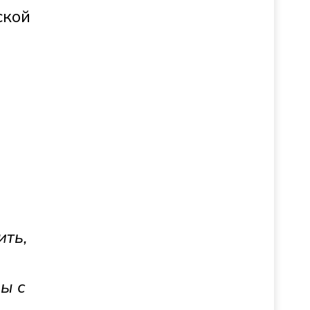
ской
ить,
ы с