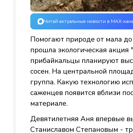
Читай актуальные новости в MAX-кан
Помогают природе от мала до 
прошла экологическая акция "
прибайкальцы планируют выс
сосен. На центральной площа
группа. Какую технологию ис
саженцев появится вблизи по
материале.
Девятилетняя Аня впервые вы
Станиславом Степановым - тр