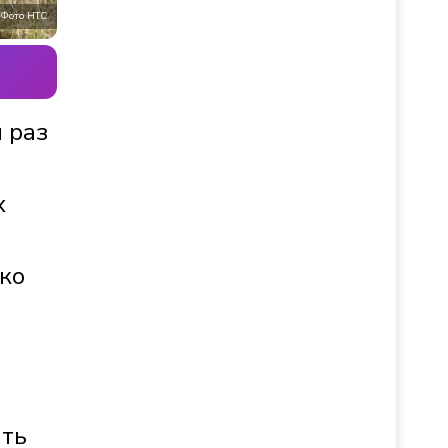
Фото НТС
 раз
х
ько
ать