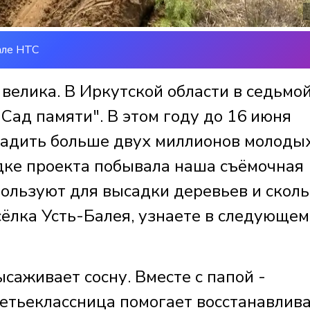
але НТС
велика. В Иркутской области в седьмой
Сад памяти". В этом году до 16 июня
адить больше двух миллионов молоды
дке проекта побывала наша съёмочная
пользуют для высадки деревьев и скол
сёлка Усть-Балея, узнаете в следующем
саживает сосну. Вместе с папой -
етьеклассница помогает восстанавлив