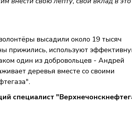
м внести свою лепту, свой вклад в это
 волонтёры высадили около 19 тысяч
ны прижились, используют эффективну
наком один из добровольцев - Андрей
аживает деревья вместе со своими
фтегаза".
й специалист "Верхнечонскнефтег