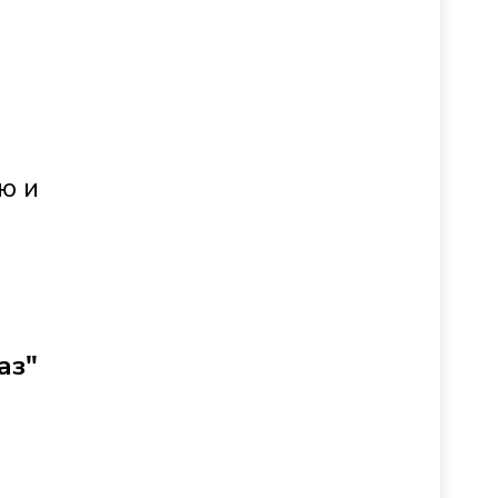
ю и
аз"