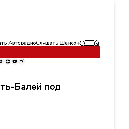
ть Авторадио
Слушать Шансон
сть-Балей под