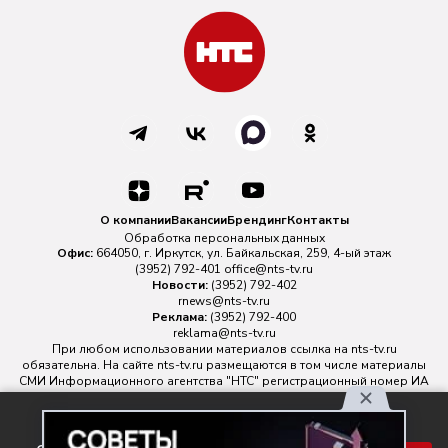
О компании
Вакансии
Брендинг
Контакты
Обработка персональных данных
Офис:
664050, г. Иркутск, ул. Байкальская, 259, 4-ый этаж
(3952) 792-401
office@nts-tv.ru
Новости:
(3952) 792-402
rnews@nts-tv.ru
Реклама:
(3952) 792-400
reklama@nts-tv.ru
При любом использовании материалов ссылка на
nts-tv.ru
обязательна. На сайте nts-tv.ru размещаются в том числе материалы
СМИ Информационного агентства "НТС" регистрационный номер ИА
№ ФС 77 - 88763 зарегистрировано Федеральной службой по
надзору в сфере связи, информационных технологий и массовых
Используя наш сайт, вы
коммуникаций.
Главный редактор ИА "НТС" Иштулкин Евгений Александрович
16+