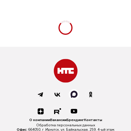
О компании
Вакансии
Брендинг
Контакты
Обработка персональных данных
Офис:
664050, г. Иркутск, ул. Байкальская, 259, 4-ый этаж
(3952) 792-401
office@nts-tv.ru
Новости:
(3952) 792-402
rnews@nts-tv.ru
Реклама:
(3952) 792-400
reklama@nts-tv.ru
При любом использовании материалов ссылка на
nts-tv.ru
обязательна. На сайте nts-tv.ru размещаются в том числе материалы
СМИ Информационного агентства "НТС" регистрационный номер ИА