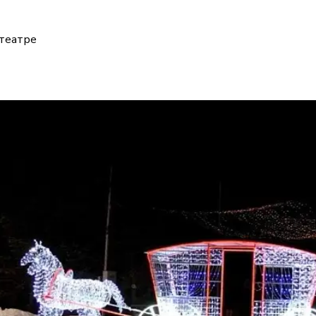
мтеатре