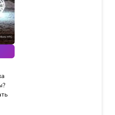
Фото НТС
ка
ы?
ать