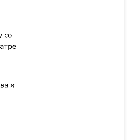
у со
еатре
ва и