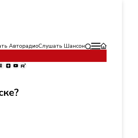
ть Авторадио
Слушать Шансон
ске?