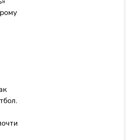
ь»
орому
ак
тбол.
почти
и