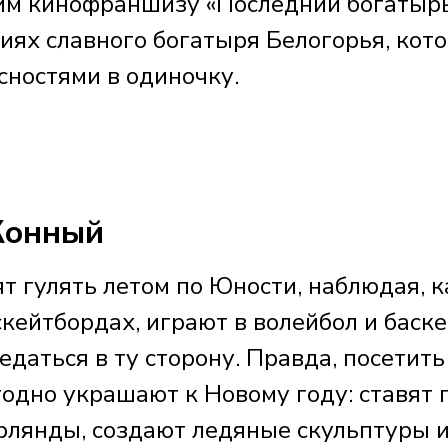
им кинофраншизу «Последний богатыр
ниях славного богатыря Белогорья, кот
асностями в одиночку.
 Конный
т гулять летом по Юности, наблюдая, к
скейтбордах, играют в волейбол и баске
едаться в ту сторону. Правда, посетить
годно украшают к Новому году: ставят 
рлянды, создают ледяные скульптуры 