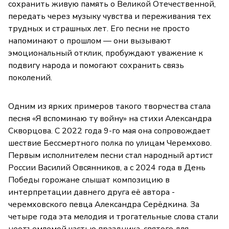
сохранить живую память о Великой Отечественной,
передать через музыку чувства и переживания тех
трудных и страшных лет. Его песни не просто
напоминают о прошлом — они вызывают
эмоциональный отклик, пробуждают уважение к
подвигу народа и помогают сохранить связь
поколений.
Одним из ярких примеров такого творчества стала
песня «Я вспоминаю ту войну» на стихи Александра
Скворцова. С 2022 года 9-го мая она сопровождает
шествие Бессмертного полка по улицам Черемхово.
Первым исполнителем песни стал народный артист
России Василий Овсянников, а с 2024 года в День
Победы горожане слышат композицию в
интерпретации давнего друга её автора -
черемховского певца Александра Серёдкина. За
четыре года эта мелодия и трогательные слова стали
неотъемлемой частью праздника, святого для