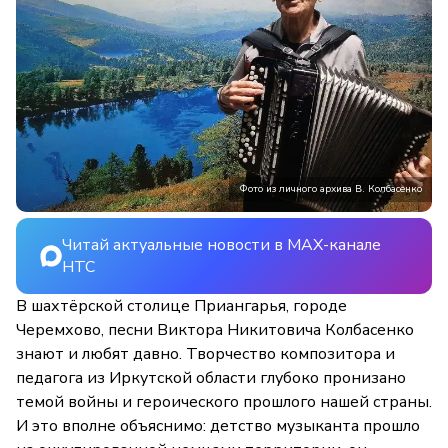
Фото из личного архива В. Колбасенко
Читай актуальные новости в MAX-канале
НТС
В шахтёрской столице Приангарья, городе
Черемхово, песни Виктора Никитовича Колбасенко
знают и любят давно. Творчество композитора и
педагога из Иркутской области глубоко пронизано
темой войны и героического прошлого нашей страны.
И это вполне объяснимо: детство музыканта прошло