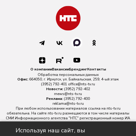
О компании
Вакансии
Брендинг
Контакты
Обработка персональных данных
Офис:
664050, г. Иркутск, ул. Байкальская, 259, 4-ый этаж
(3952) 792-401
office@nts-tv.ru
Новости:
(3952) 792-402
rnews@nts-tv.ru
Реклама:
(3952) 792-400
reklama@nts-tv.ru
При любом использовании материалов ссылка на
nts-tv.ru
обязательна. На сайте nts-tv.ru размещаются в том числе материалы
СМИ Информационного агентства "НТС" регистрационный номер ИА
№ ФС 77 - 88763 зарегистрировано Федеральной службой по
надзору в сфере связи, информационных технологий и массовых
Используя наш сайт, вы
коммуникаций.