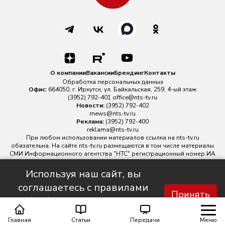
О компании
Вакансии
Брендинг
Контакты
Обработка персональных данных
Офис:
664050, г. Иркутск, ул. Байкальская, 259, 4-ый этаж
(3952) 792-401
office@nts-tv.ru
Новости:
(3952) 792-402
rnews@nts-tv.ru
Реклама:
(3952) 792-400
reklama@nts-tv.ru
При любом использовании материалов ссылка на
nts-tv.ru
обязательна. На сайте nts-tv.ru размещаются в том числе материалы
СМИ Информационного агентства "НТС" регистрационный номер ИА
№ ФС 77 - 88763 зарегистрировано Федеральной службой по
надзору в сфере связи, информационных технологий и массовых
Используя наш сайт, вы
коммуникаций.
соглашаетесь с правилами
Главный редактор ИА "НТС" Иштулкин Евгений Александрович
16+
Принять
обработки персональных
данных.
Главная
Статьи
Передачи
Меню