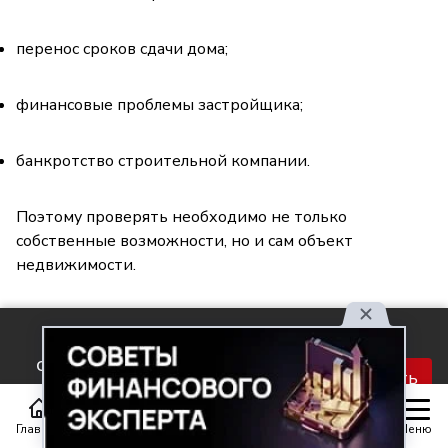
перенос сроков сдачи дома;
финансовые проблемы застройщика;
банкротство строительной компании.
Поэтому проверять необходимо не только
собственные возможности, но и сам объект
недвижимости.
Ошибка №4. Забыть, что квартира находится
Используя наш сайт, вы
в залоге
соглашаетесь с правилами
Принять
обработки персональных
После оформления ипотеки собственник остаётся
данных.
владельцем жилья, однако дом или квартира
Главная
Статьи
Передачи
Меню
становится предметом залога. До полного погашения