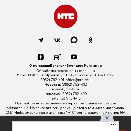
О компании
Вакансии
Брендинг
Контакты
Обработка персональных данных
Офис:
664050, г. Иркутск, ул. Байкальская, 259, 4-ый этаж
(3952) 792-401
office@nts-tv.ru
Новости:
(3952) 792-402
rnews@nts-tv.ru
Реклама:
(3952) 792-400
reklama@nts-tv.ru
При любом использовании материалов ссылка на
nts-tv.ru
обязательна. На сайте nts-tv.ru размещаются в том числе материалы
СМИ Информационного агентства "НТС" регистрационный номер ИА
№ ФС 77 - 88763 зарегистрировано Федеральной службой по
надзору в сфере связи, информационных технологий и массовых
Используя наш сайт, вы
коммуникаций.