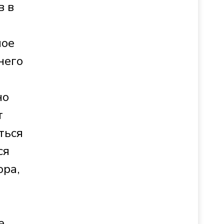
в в
мое
него
но
т
ться
ся
ора,
е