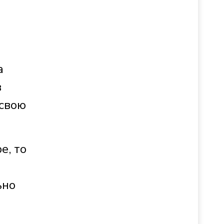
а
в
 свою
е, то
ьно