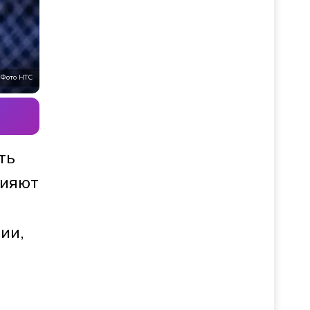
Фото НТС
ть
лияют
ии,