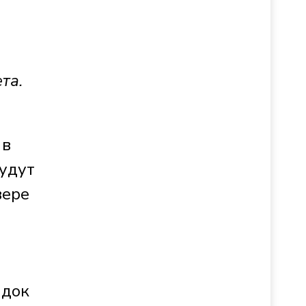
та.
 в
будут
вере
адок