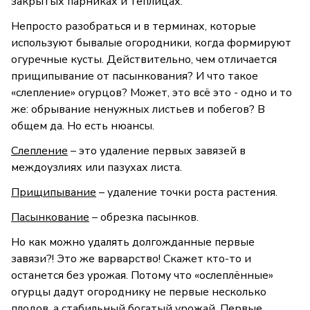
закрытых парниках и теплицах.
Непросто разобраться и в терминах, которые
используют бывалые огородники, когда формируют
огуречные кусты. Действительно, чем отличается
прищипывание от пасынкования? И что такое
«слепление» огурцов? Может, это всё это - одно и то
же: обрывание ненужных листьев и побегов? В
общем да. Но есть нюансы.
Слепление
– это удаление первых завязей в
междоузлиях или пазухах листа.
Прищипывание
– удаление точки роста растения.
Пасынкование
– обрезка пасынков.
Но как можно удалять долгожданные первые
завязи?! Это же варварство! Скажет кто-то и
останется без урожая. Потому что «ослеплённые»
огурцы дадут огороднику не первые несколько
плодов, а стабильный богатый урожай. Первые