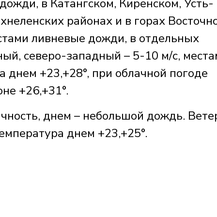
ожди, в Катангском, Киренском, Усть-
хнеленских районах и в горах Восточн
стами ливневые дожди, в отдельных
ный, северо-западный – 5-10 м/с, места
а днем +23,+28°, при облачной погоде
не +26,+31°.
чность, днем – небольшой дождь. Вете
Температура днем +23,+25°.