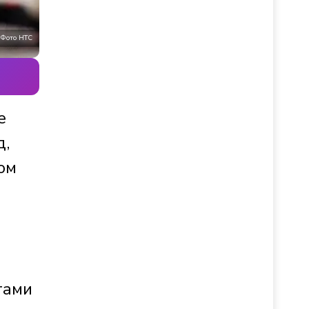
Фото НТС
е
д,
ом
тами