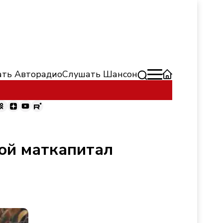
ть Авторадио
Слушать Шансон
ной маткапитал