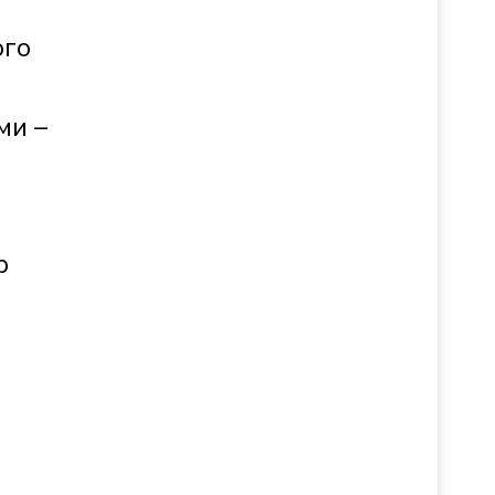
ого
ми –
р