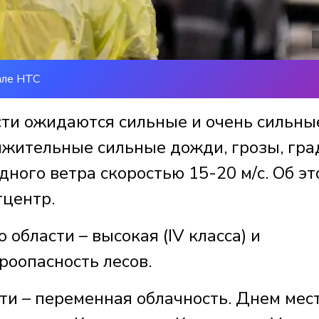
але НТС
сти ожидаются сильные и очень сильны
лжительные сильные дожди, грозы, гра
ного ветра скоростью 15-20 м/с. Об эт
тцентр.
 области – высокая (IV класса) и
роопасность лесов.
сти – переменная облачность. Днем мес