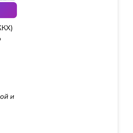
ЖКХ)
о
ой и