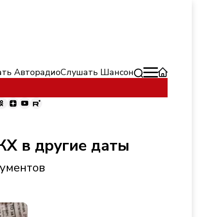
ть Авторадио
Слушать Шансон
КХ в другие даты
кументов