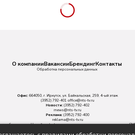
О компании
Вакансии
Брендинг
Контакты
Обработка персональных данных
Офис:
664050, г. Иркутск, ул. Байкальская, 259, 4-ый этаж
(3952) 792-401
office@nts-tv.ru
Новости:
(3952) 792-402
rnews@nts-tv.ru
Реклама:
(3952) 792-400
reklama@nts-tv.ru
v.ru
обязательна. На сайте nts-tv.ru размещаются в том числе материалы 
ровано Федеральной службой по надзору в сфере связи, информационных
соглашаетесь с правилами обработки персона
Главный редактор ИА "НТС" Иштулкин Евгений Александрович
16+