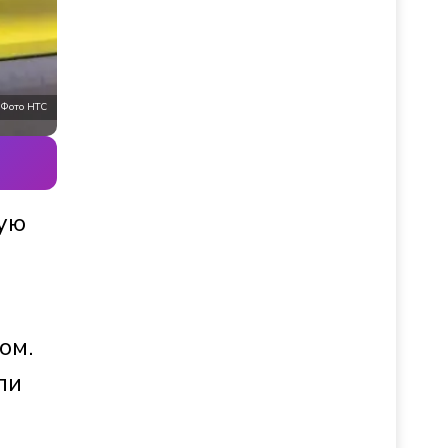
Фото НТС
кую
ом.
ли