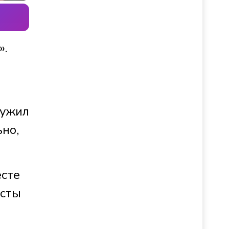
».
ружил
но,
есте
исты