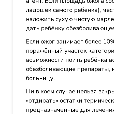
агент. Если площадь ожога со
ладошек самого ребёнка), мес
наложить сухую чистую марле
дать ребёнку обезболивающее 
Если ожог занимает более 10%
поражённый участок категорич
возможности поить ребёнка в
обезболивающие препараты, н
больницу.
Ни в коем случае нельзя вскр
«отдирать» остатки термическ
предназначенные для лечения