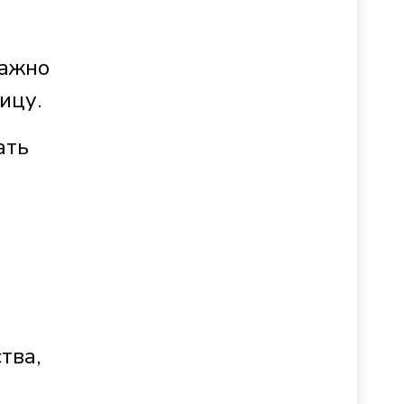
важно
ицу.
ать
тва,