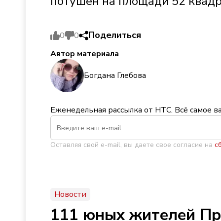
потушен на площади 52 квадр
Поделиться
0
0
Автор материала
Богдана Глебова
Еженедельная рассылка от НТС. Всё самое в
Оставляя свой e-mail, вы даете свое согласие на
с
Новости
111 юных жителей Пр