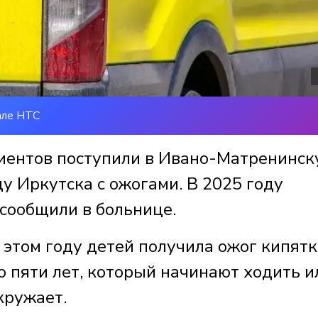
але НТС
циентов поступили в Ивано-Матренинс
у Иркутска с ожогами. В 2025 году
 сообщили в больнице.
этом году детей получила ожог кипятк
до пяти лет, который начинают ходить и
кружает.