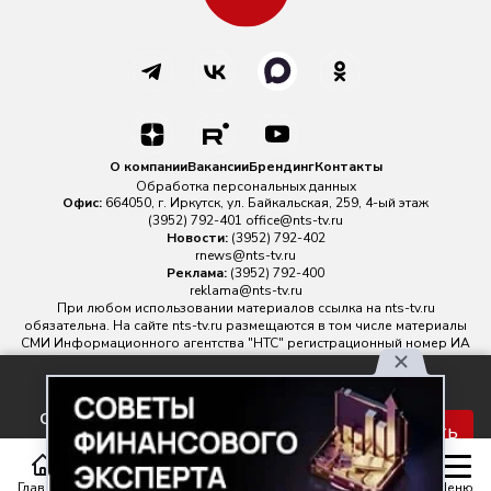
О компании
Вакансии
Брендинг
Контакты
Обработка персональных данных
Офис:
664050, г. Иркутск, ул. Байкальская, 259, 4-ый этаж
(3952) 792-401
office@nts-tv.ru
Новости:
(3952) 792-402
rnews@nts-tv.ru
Реклама:
(3952) 792-400
reklama@nts-tv.ru
При любом использовании материалов ссылка на
nts-tv.ru
обязательна. На сайте nts-tv.ru размещаются в том числе материалы
СМИ Информационного агентства "НТС" регистрационный номер ИА
№ ФС 77 - 88763 зарегистрировано Федеральной службой по
надзору в сфере связи, информационных технологий и массовых
Используя наш сайт, вы
коммуникаций.
соглашаетесь с правилами
Главный редактор ИА "НТС" Иштулкин Евгений Александрович
16+
Принять
обработки персональных
данных.
Главная
Статьи
Передачи
Меню