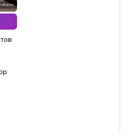
 области»
атов
ор