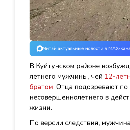
Читай актуальные новости в MAX-кан
В Куйтунском районе возбужд
летнего мужчины, чей
12-летн
братом
. Отца подозревают по 
несовершеннолетнего в дейст
жизни.
По версии следствия, мужчин