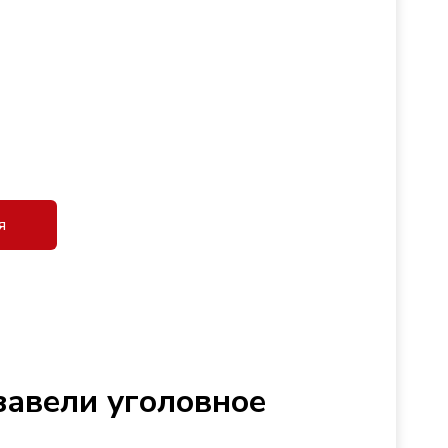
я
завели уголовное