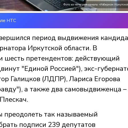
Фото из телеграм-канала «Избирком Иркутской
але НТС
завершился период выдвижения кандид
рнатора Иркутской области. В
и шесть претендентов: действующий
винут "Единой Россией"), экс-губернат
тор Галицков (ЛДПР), Лариса Егорова
равду"), а также два самовыдвиженца –
Плескач.
ы преодолеть так называемый
брать подписи 239 депутатов