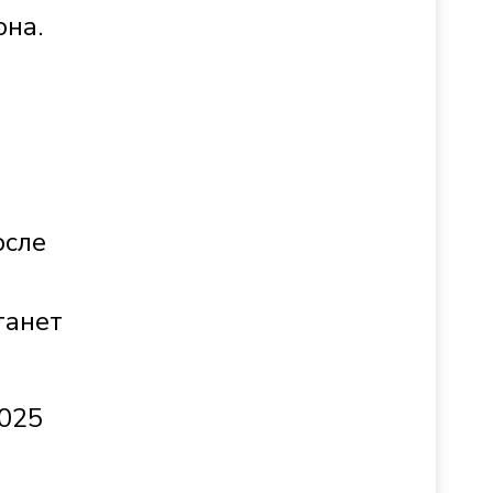
она.
осле
танет
2025