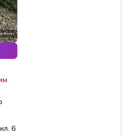
й области
им
о
кл. 6