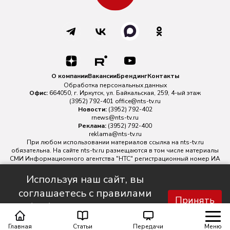
О компании
Вакансии
Брендинг
Контакты
Обработка персональных данных
Офис:
664050, г. Иркутск, ул. Байкальская, 259, 4-ый этаж
(3952) 792-401
office@nts-tv.ru
Новости:
(3952) 792-402
rnews@nts-tv.ru
Реклама:
(3952) 792-400
reklama@nts-tv.ru
При любом использовании материалов ссылка на
nts-tv.ru
обязательна. На сайте nts-tv.ru размещаются в том числе материалы
СМИ Информационного агентства "НТС" регистрационный номер ИА
№ ФС 77 - 88763 зарегистрировано Федеральной службой по
надзору в сфере связи, информационных технологий и массовых
Используя наш сайт, вы
коммуникаций.
соглашаетесь с правилами
Главный редактор ИА "НТС" Иштулкин Евгений Александрович
16+
Принять
обработки персональных
данных.
Главная
Статьи
Передачи
Меню