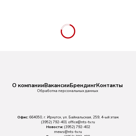
О компании
Вакансии
Брендинг
Контакты
Обработка персональных данных
Офис:
664050, г. Иркутск, ул. Байкальская, 259, 4-ый этаж
(3952) 792-401
office@nts-tv.ru
Новости:
(3952) 792-402
rnews@nts-tv.ru