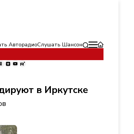
ть Авторадио
Слушать Шансон
дируют в Иркутске
ов