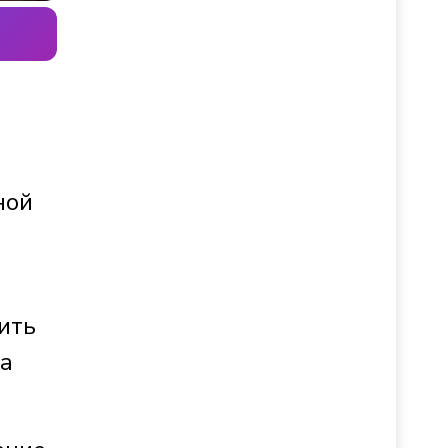
ной
ить
ба