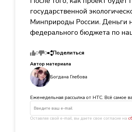
После того, как проект будет
государственной экологическо
Минприроды России. Деньги н
федерального бюджета по нац
Поделиться
0
0
Автор материала
Богдана Глебова
Еженедельная рассылка от НТС. Всё самое в
Оставляя свой e-mail, вы даете свое согласие на
с