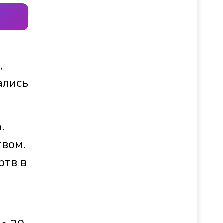
,
ались
.
твом.
ртв в