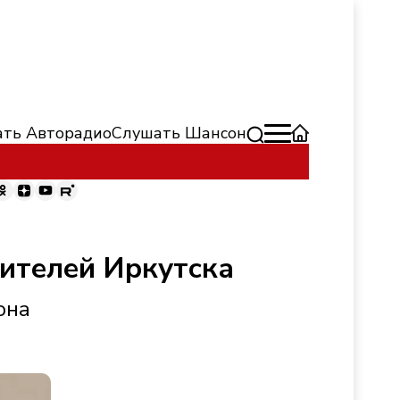
ть Авторадио
Слушать Шансон
жителей Иркутска
она