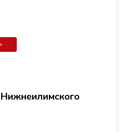
я
 Нижнеилимского