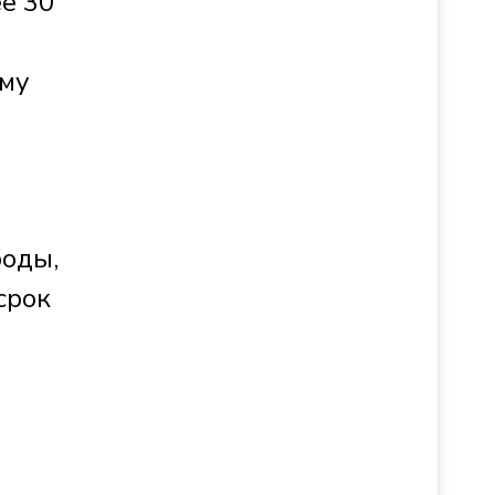
е 30
ому
боды,
срок