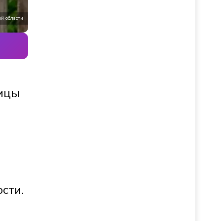
ой области
лицы
сти.