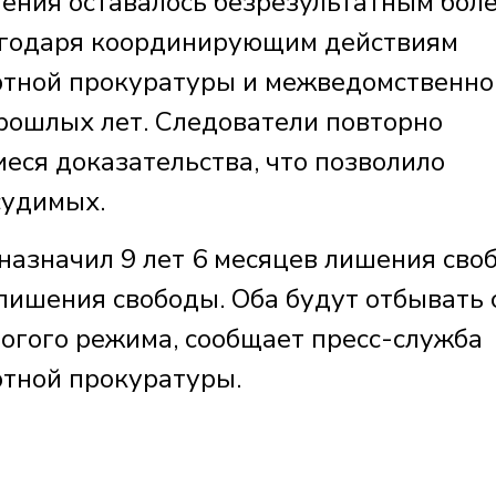
ления оставалось безрезультатным боле
лагодаря координирующим действиям
ртной прокуратуры и межведомственн
рошлых лет. Следователи повторно
еся доказательства, что позволило
судимых.
назначил 9 лет 6 месяцев лишения сво
 лишения свободы. Оба будут отбывать 
рогого режима, сообщает пресс-служба
ртной прокуратуры.