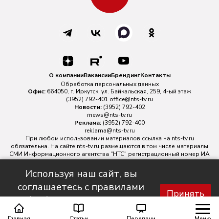
О компании
Вакансии
Брендинг
Контакты
Обработка персональных данных
Офис:
664050, г. Иркутск, ул. Байкальская, 259, 4-ый этаж
(3952) 792-401
office@nts-tv.ru
Новости:
(3952) 792-402
rnews@nts-tv.ru
Реклама:
(3952) 792-400
reklama@nts-tv.ru
При любом использовании материалов ссылка на
nts-tv.ru
обязательна. На сайте nts-tv.ru размещаются в том числе материалы
СМИ Информационного агентства "НТС" регистрационный номер ИА
№ ФС 77 - 88763 зарегистрировано Федеральной службой по
надзору в сфере связи, информационных технологий и массовых
Используя наш сайт, вы
коммуникаций.
соглашаетесь с правилами
Главный редактор ИА "НТС" Иштулкин Евгений Александрович
16+
Принять
обработки персональных
данных.
Главная
Статьи
Передачи
Меню