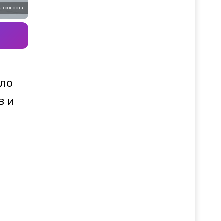
 аэропорта
оло
в и