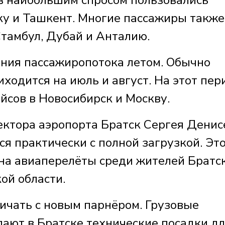
ку и Ташкент. Многие пассажиры также
тамбул, Дубай и Анталию.
ния пассажиропотока летом. Обычно
ходится на июль и август. На этот пер
йсов в Новосибирск и Москву.
ктора аэропорта Братск Сергея Денис
я практически с полной загрузкой. Эт
на авиаперелёты среди жителей Братс
ой области.
ничать с новым парнёром. Грузовые
лают в Братске технические посадки д