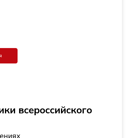
я
ики всероссийского
жениях