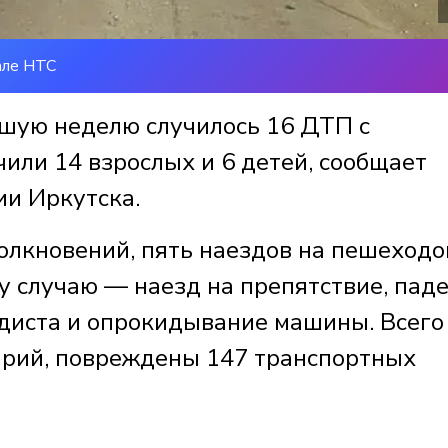
але НТС
вшую неделю случилось 16 ДТП с
или 14 взрослых и 6 детей, сообщает
ии Иркутска.
олкновений, пять наездов на пешеходо
му случаю — наезд на препятствие, пад
едиста и опрокидывание машины. Всего
арий, повреждены 147 транспортных