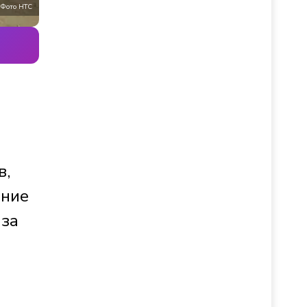
Фото НТС
в,
ение
 за