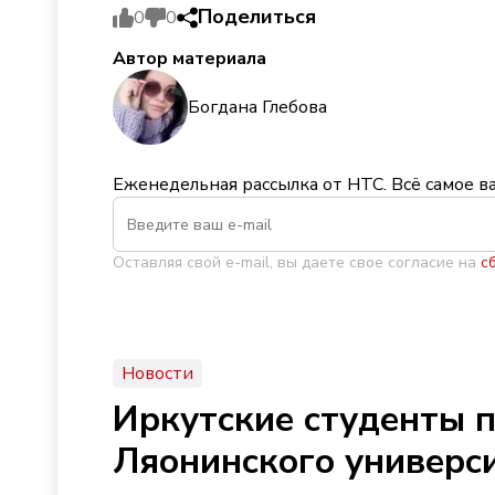
Поделиться
0
0
Автор материала
Богдана Глебова
Еженедельная рассылка от НТС. Всё самое в
Оставляя свой e-mail, вы даете свое согласие на
с
Новости
Иркутские студенты 
Ляонинского универс