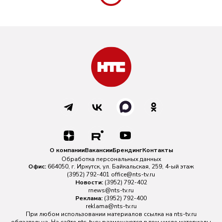
О компании
Вакансии
Брендинг
Контакты
Обработка персональных данных
Офис:
664050, г. Иркутск, ул. Байкальская, 259, 4-ый этаж
(3952) 792-401
office@nts-tv.ru
Новости:
(3952) 792-402
rnews@nts-tv.ru
Реклама:
(3952) 792-400
reklama@nts-tv.ru
При любом использовании материалов ссылка на
nts-tv.ru
обязательна. На сайте nts-tv.ru размещаются в том числе материалы