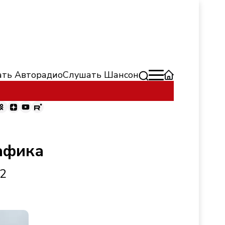
ть Авторадио
Слушать Шансон
афика
,2