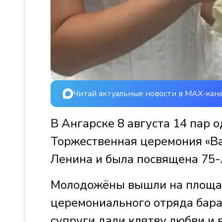
Читай актуальные новости в MAX-кан
В Ангарске 8 августа 14 пар 
Торжественная церемония «В
Ленина и была посвящена 75-
Молодожёны вышли на площад
церемониального отряда бар
супруги дали клятву любви и 