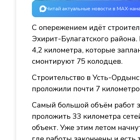
Читай актуальные новости в MAX-кан
С опережением идёт строител
Эхирит-Булагатского района. 
4,2 километра, которые запла
смонтируют 75 колодцев.
Строительство в Усть-Ордынск
проложили почти 7 километров
Самый большой объём работ з
проложить 33 километра сете
объект. Уже этим летом начну
где работы закончены и есть 