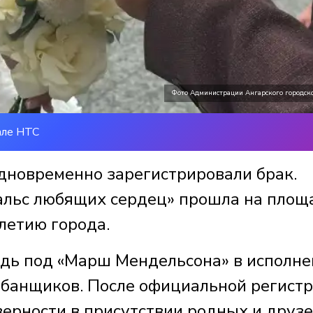
Фото Администрации Ангарского городско
але НТС
одновременно зарегистрировали брак.
альс любящих сердец» прошла на площ
летию города.
ь под «Марш Мендельсона» в исполне
абанщиков. После официальной регист
верности в присутствии родных и друзе