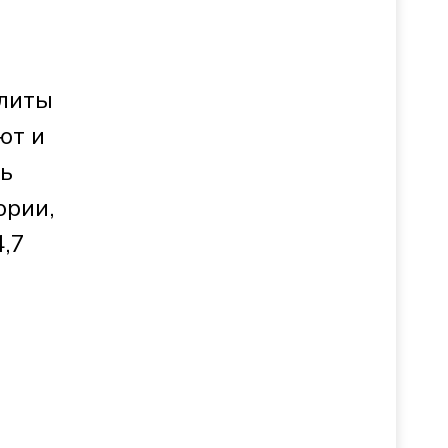
плиты
ют и
ть
ории,
,7