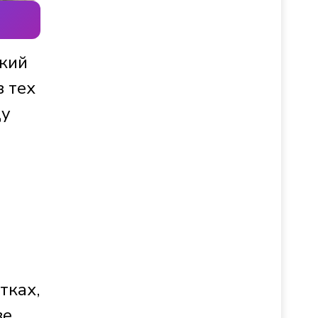
ский
з тех
ду
тках,
ве