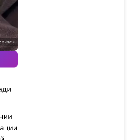
го округа
ади
нии
рации
й.