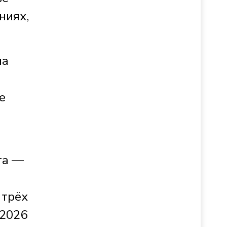
ниях,
ла
е
та —
 трёх
 2026