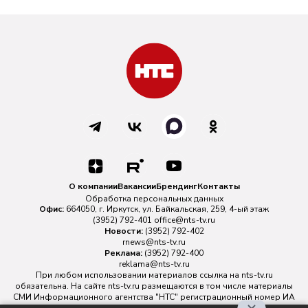
О компании
Вакансии
Брендинг
Контакты
Обработка персональных данных
Офис:
664050, г. Иркутск, ул. Байкальская, 259, 4-ый этаж
(3952) 792-401
office@nts-tv.ru
Новости:
(3952) 792-402
rnews@nts-tv.ru
Реклама:
(3952) 792-400
reklama@nts-tv.ru
При любом использовании материалов ссылка на
nts-tv.ru
обязательна. На сайте nts-tv.ru размещаются в том числе материалы
СМИ Информационного агентства "НТС" регистрационный номер ИА
№ ФС 77 - 88763 зарегистрировано Федеральной службой по