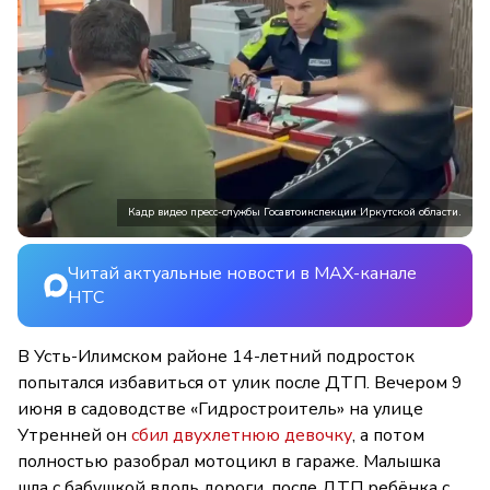
Кадр видео пресс-службы Госавтоинспекции Иркутской области.
Читай актуальные новости в MAX-канале
НТС
В Усть-Илимском районе 14-летний подросток
попытался избавиться от улик после ДТП. Вечером 9
июня в садоводстве «Гидростроитель» на улице
Утренней он
сбил двухлетнюю девочку
, а потом
полностью разобрал мотоцикл в гараже. Малышка
шла с бабушкой вдоль дороги, после ДТП ребёнка с